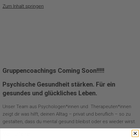
Zum Inhalt springen
Gruppencoachings Coming Soon!!!!!
Psychische Gesundheit stärken. Für ein
gesundes und glückliches Leben.
Unser Team aus Psychologen*innen und Therapeuten*innen
zeigt dir was hilft, deinen Alltag – privat und beruflich – so zu
gestalten, dass du mental gesund bleibst oder es wieder wirst.
Mehr Erfahren