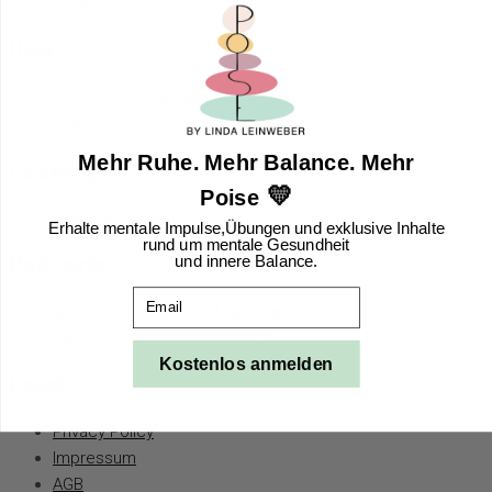
Uns kontaktieren
Über
Linda-Marlen Leinweber
Team
Mehr Ruhe. Mehr Balance. Mehr
Leistungen
💛
Poise
Lösungen Privatpersonen
Erhalte mentale Impulse,Übungen und exklusive Inhalte
rund um mentale Gesundheit
Podcasts
und innere Balance.
Email
Spotify - Im Leben und daneben
Podimo - In extremen Köpfen
Kostenlos anmelden
Legal
Privacy Policy
Impressum
AGB